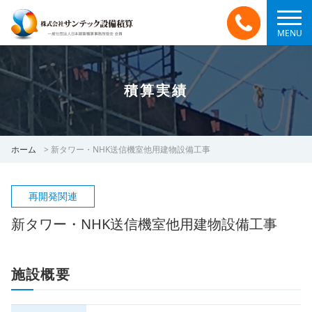
MENU
積算実績
ホーム
>
新タワー・NHK送信機室他用建物設備工事
再開発関連
新タワー・NHK送信機室他用建物設備工事
施設概要