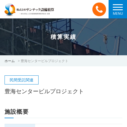
MENU
積算実績
ホーム
>
豊海センタービルプロジェクト
民間受託関連
豊海センタービルプロジェクト
施設概要